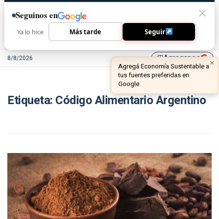
Seguinos en
Ya lo hice
Más tarde
Seguir
Agreganos
8/8/2026
library_add
×
Agregá Economía Sustentable a
tus fuentes preferidas en
Google
Etiqueta:
Código Alimentario Argentino