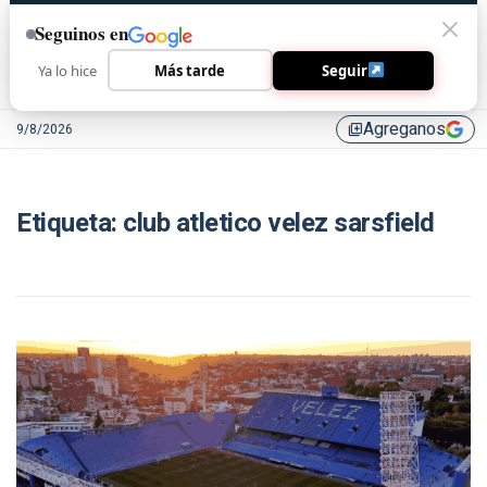
Seguinos en
Ya lo hice
Más tarde
Seguir
Agreganos
9/8/2026
library_add
Etiqueta:
club atletico velez sarsfield