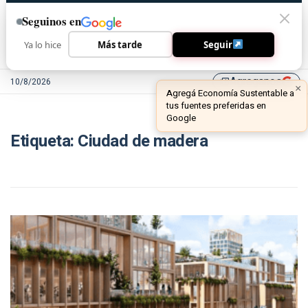
Seguinos en
Ya lo hice
Más tarde
Seguir
Agreganos
10/8/2026
library_add
×
Agregá Economía Sustentable a
tus fuentes preferidas en
Google
Etiqueta:
Ciudad de madera