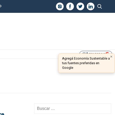
O
Agreganos
library_add
×
Agregá Economía Sustentable a
tus fuentes preferidas en
Google
re