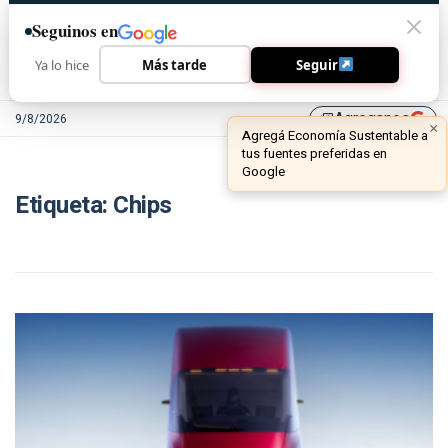
Seguinos en
Ya lo hice
Más tarde
Seguir
Agreganos
9/8/2026
library_add
×
Agregá Economía Sustentable a
tus fuentes preferidas en
Google
Etiqueta:
Chips