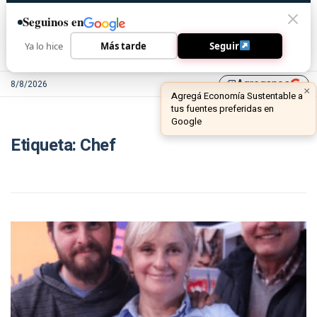
Seguinos en
Ya lo hice
Más tarde
Seguir
Agreganos
8/8/2026
library_add
×
Agregá Economía Sustentable a
tus fuentes preferidas en
Google
Etiqueta:
Chef