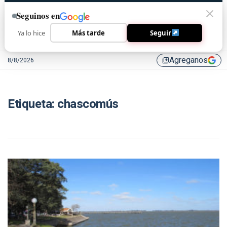
Seguinos en
Ya lo hice
Más tarde
Seguir
Agreganos
8/8/2026
library_add
Etiqueta:
chascomús