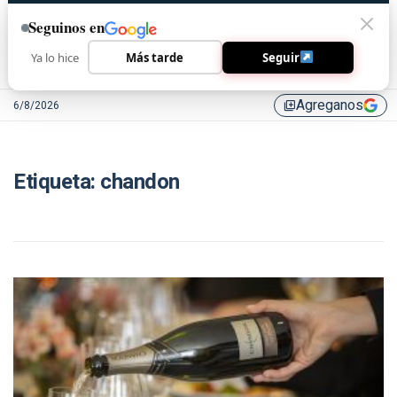
Seguinos en
Ya lo hice
Más tarde
Seguir
Agreganos
6/8/2026
library_add
Etiqueta:
chandon