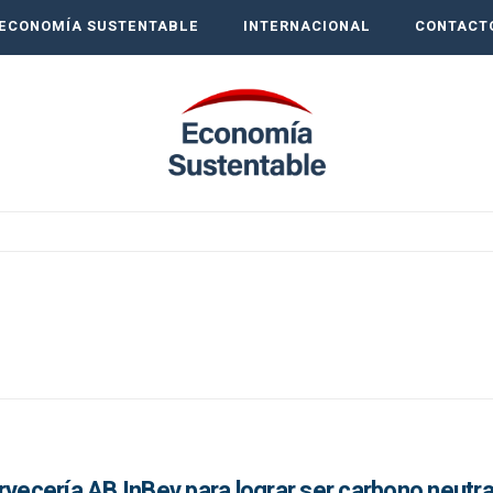
ECONOMÍA SUSTENTABLE
INTERNACIONAL
CONTACT
rvecería AB InBev para lograr ser carbono neutra