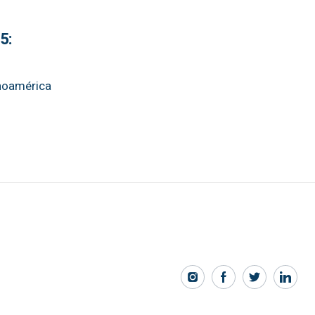
5:
inoamérica