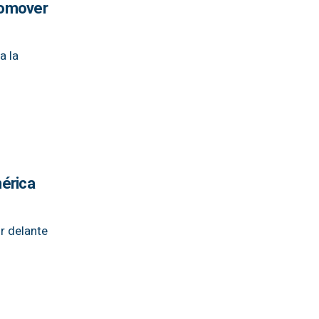
romover
a la
érica
r delante