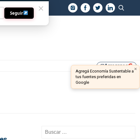
O
Seguir
Agreganos
library_add
×
Agregá Economía Sustentable a
tus fuentes preferidas en
Google
les