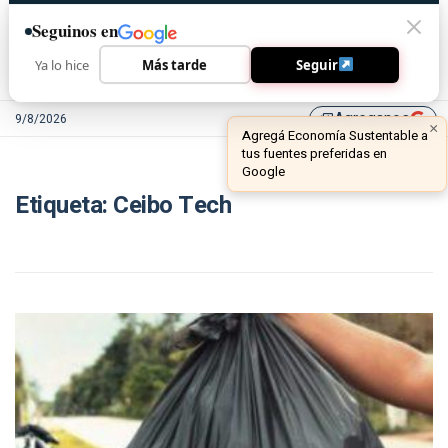
Seguinos en
Ya lo hice
Más tarde
Seguir
Agreganos
9/8/2026
library_add
×
Agregá Economía Sustentable a
tus fuentes preferidas en
Google
Etiqueta:
Ceibo Tech