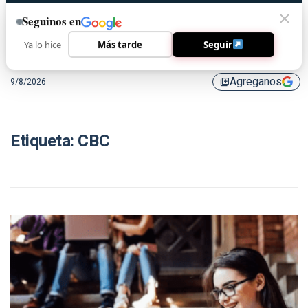
Seguinos en
Ya lo hice
Más tarde
Seguir
Agreganos
9/8/2026
library_add
Etiqueta:
CBC