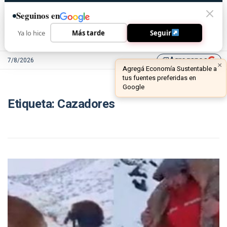
Seguinos en
Ya lo hice
Más tarde
Seguir
Agreganos
7/8/2026
library_add
×
Agregá Economía Sustentable a
tus fuentes preferidas en
Google
Etiqueta:
Cazadores