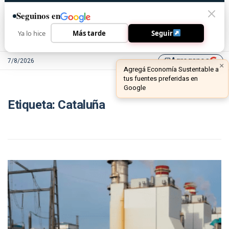
Seguinos en
Ya lo hice
Más tarde
Seguir
Agreganos
7/8/2026
library_add
×
Agregá Economía Sustentable a
tus fuentes preferidas en
Google
Etiqueta:
Cataluña