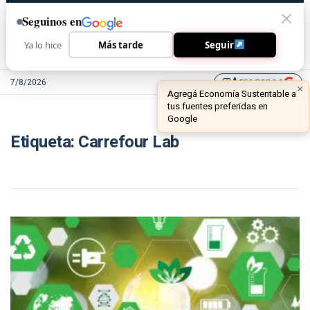
Seguinos en
Ya lo hice
Más tarde
Seguir
Agreganos
7/8/2026
library_add
×
Agregá Economía Sustentable a
tus fuentes preferidas en
Google
Etiqueta:
Carrefour Lab