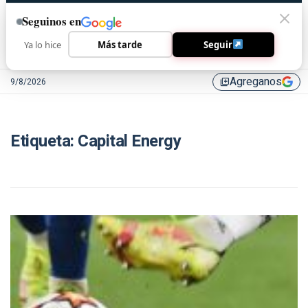
Seguinos en
Ya lo hice
Más tarde
Seguir
Agreganos
9/8/2026
library_add
Etiqueta:
Capital Energy