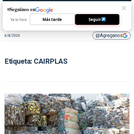
Seguinos en
Ya lo hice
Más tarde
Seguir
Agreganos
6/8/2026
library_add
Etiqueta:
CAIRPLAS