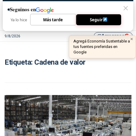
Seguinos en
Ya lo hice
Más tarde
Seguir
Agreganos
9/8/2026
library_add
×
Agregá Economía Sustentable a
tus fuentes preferidas en
Google
Etiqueta:
Cadena de valor