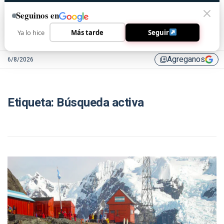
Seguinos en
Ya lo hice
Más tarde
Seguir
Agreganos
6/8/2026
library_add
Etiqueta:
Búsqueda activa