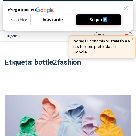
Seguinos en
Ya lo hice
Más tarde
Seguir
Agreganos
6/8/2026
library_add
×
Agregá Economía Sustentable a
tus fuentes preferidas en
Google
Etiqueta:
bottle2fashion