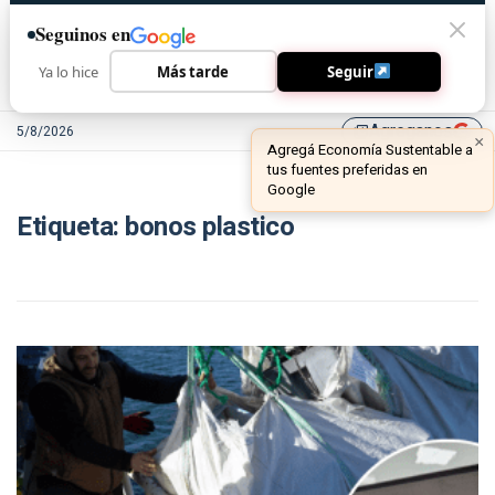
Seguinos en
Ya lo hice
Más tarde
Seguir
Agreganos
5/8/2026
library_add
×
Agregá Economía Sustentable a
tus fuentes preferidas en
Google
Etiqueta:
bonos plastico