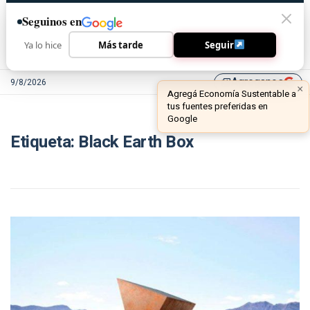
Seguinos en
Ya lo hice
Más tarde
Seguir
Agreganos
9/8/2026
library_add
×
Agregá Economía Sustentable a
tus fuentes preferidas en
Google
Etiqueta:
Black Earth Box