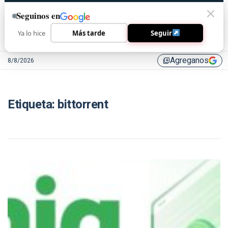
Seguinos en
Ya lo hice
Más tarde
Seguir
Agreganos
8/8/2026
library_add
Etiqueta:
bittorrent