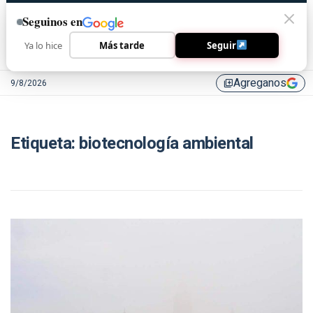
Seguinos en
Ya lo hice
Más tarde
Seguir
Agreganos
9/8/2026
library_add
Etiqueta:
biotecnología ambiental