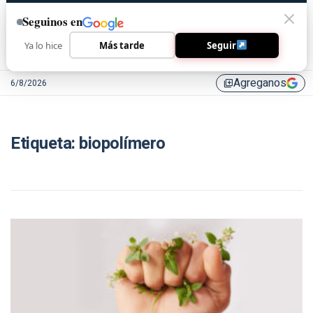
Seguinos en
Ya lo hice
Más tarde
Seguir
Agreganos
6/8/2026
library_add
Etiqueta:
biopolímero