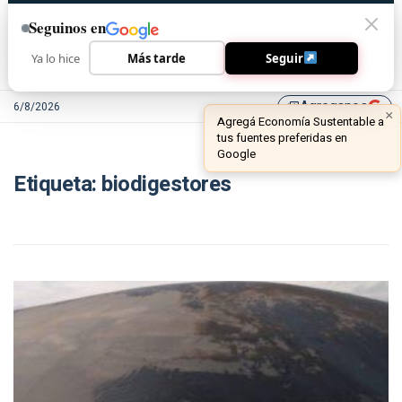
Seguinos en
Ya lo hice
Más tarde
Seguir
Agreganos
6/8/2026
library_add
×
Agregá Economía Sustentable a
tus fuentes preferidas en
Google
Etiqueta:
biodigestores