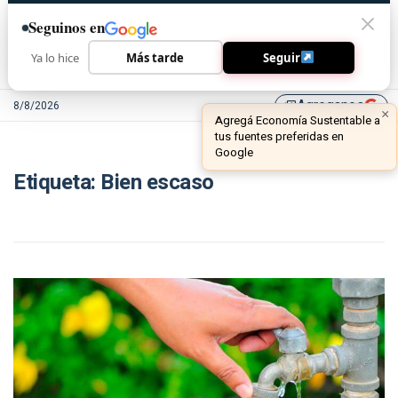
Seguinos en
Ya lo hice
Más tarde
Seguir
Agreganos
8/8/2026
library_add
×
Agregá Economía Sustentable a
tus fuentes preferidas en
Google
Etiqueta:
Bien escaso