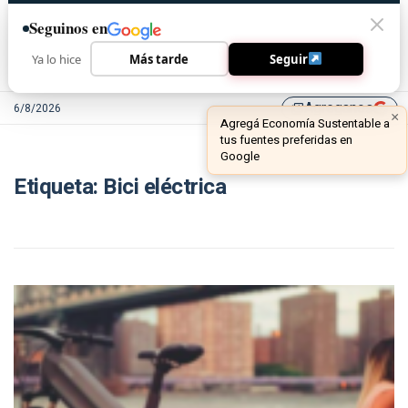
Seguinos en
Ya lo hice
Más tarde
Seguir
Agreganos
6/8/2026
library_add
×
Agregá Economía Sustentable a
tus fuentes preferidas en
Google
Etiqueta:
Bici eléctrica