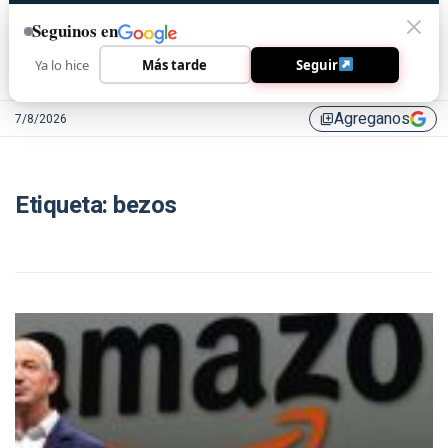
Seguinos en
Ya lo hice
Más tarde
Seguir
Agreganos
7/8/2026
library_add
Etiqueta:
bezos