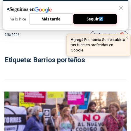
Seguinos en
Ya lo hice
Más tarde
Seguir
Agreganos
9/8/2026
library_add
×
Agregá Economía Sustentable a
tus fuentes preferidas en
Google
Etiqueta:
Barrios porteños