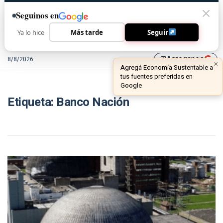
Seguinos en
Ya lo hice
Más tarde
Seguir
Agreganos
8/8/2026
library_add
×
Agregá Economía Sustentable a
tus fuentes preferidas en
Google
Etiqueta:
Banco Nación