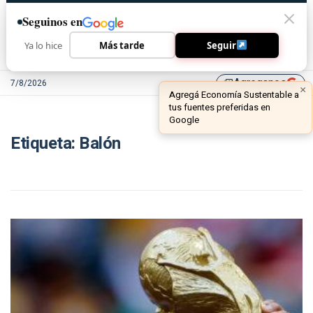
Seguinos en
Ya lo hice
Más tarde
Seguir
Agreganos
7/8/2026
library_add
×
Agregá Economía Sustentable a
tus fuentes preferidas en
Google
Etiqueta:
Balón