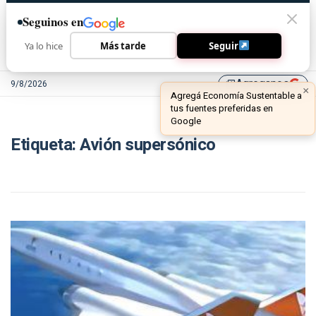
Seguinos en
Ya lo hice
Más tarde
Seguir
Agreganos
9/8/2026
library_add
×
Agregá Economía Sustentable a
tus fuentes preferidas en
Google
Etiqueta:
Avión supersónico