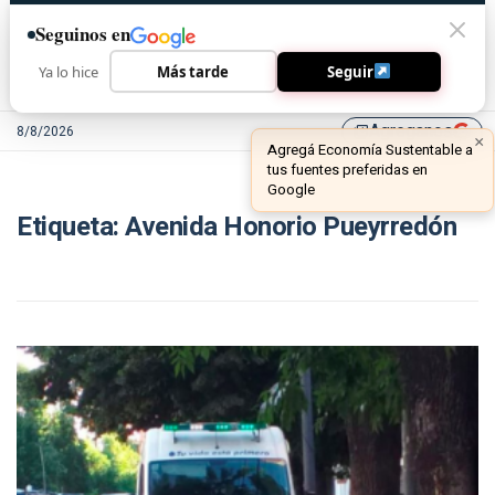
Seguinos en
Ya lo hice
Más tarde
Seguir
Agreganos
8/8/2026
library_add
×
Agregá Economía Sustentable a
tus fuentes preferidas en
Google
Etiqueta:
Avenida Honorio Pueyrredón