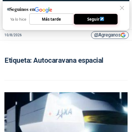
Seguinos en
Ya lo hice
Más tarde
Seguir
Agreganos
10/8/2026
library_add
Etiqueta:
Autocaravana espacial