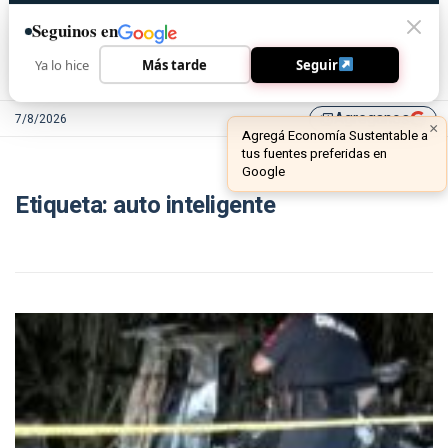
Seguinos en
Ya lo hice
Más tarde
Seguir
Agreganos
7/8/2026
library_add
×
Agregá Economía Sustentable a
tus fuentes preferidas en
Google
Etiqueta:
auto inteligente