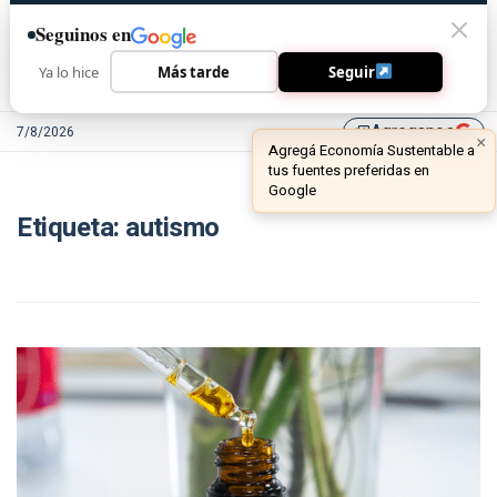
Seguinos en
Ya lo hice
Más tarde
Seguir
Agreganos
7/8/2026
library_add
×
Agregá Economía Sustentable a
tus fuentes preferidas en
Google
Etiqueta:
autismo