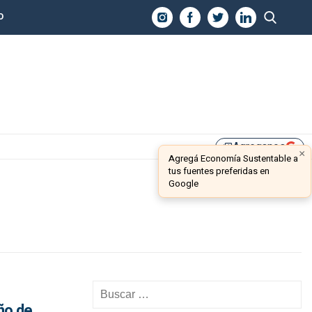
O
Agreganos
library_add
×
Agregá Economía Sustentable a
tus fuentes preferidas en
Google
ño de