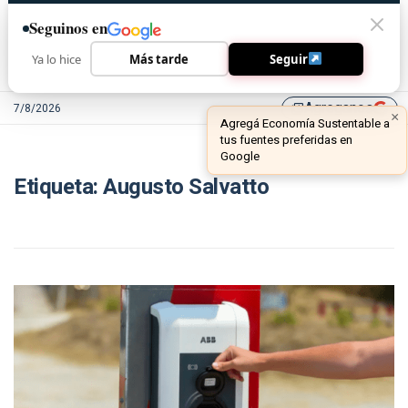
Seguinos en
Ya lo hice
Más tarde
Seguir
Agreganos
7/8/2026
library_add
×
Agregá Economía Sustentable a
tus fuentes preferidas en
Google
Etiqueta:
Augusto Salvatto