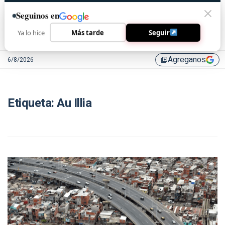
Seguinos en
Ya lo hice
Más tarde
Seguir
Agreganos
6/8/2026
library_add
Etiqueta:
Au Illia