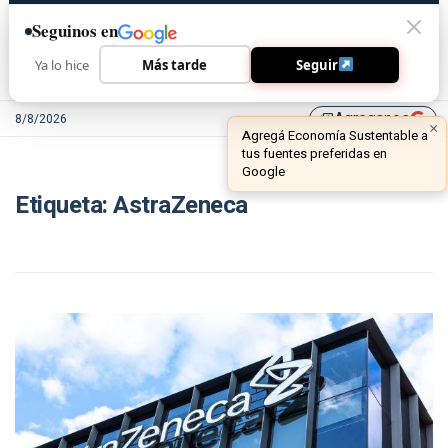
Seguinos en
Ya lo hice
Más tarde
Seguir
Agreganos
8/8/2026
library_add
×
Agregá Economía Sustentable a
tus fuentes preferidas en
Google
Etiqueta:
AstraZeneca