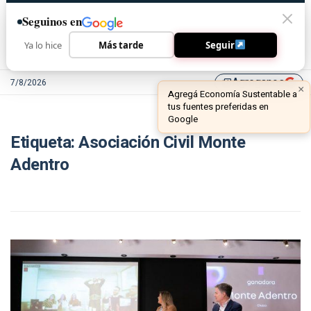
Seguinos en
Ya lo hice
Más tarde
Seguir
Agreganos
7/8/2026
library_add
×
Agregá Economía Sustentable a
tus fuentes preferidas en
Google
Etiqueta:
Asociación Civil Monte
Adentro