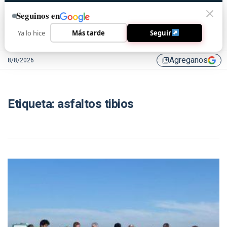
Seguinos en
Ya lo hice
Más tarde
Seguir
Agreganos
8/8/2026
library_add
Etiqueta:
asfaltos tibios