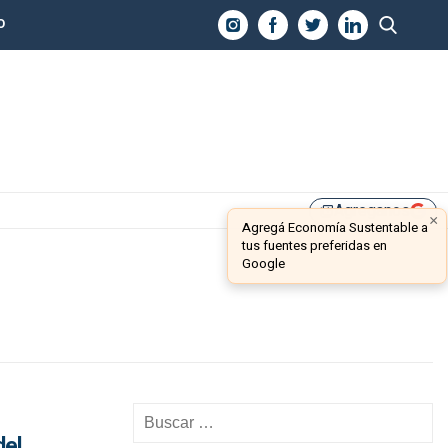
O
Agreganos
library_add
×
Agregá Economía Sustentable a
tus fuentes preferidas en
Google
del