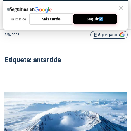
Seguinos en
Ya lo hice
Más tarde
Seguir
Agreganos
8/8/2026
library_add
Etiqueta:
antartida