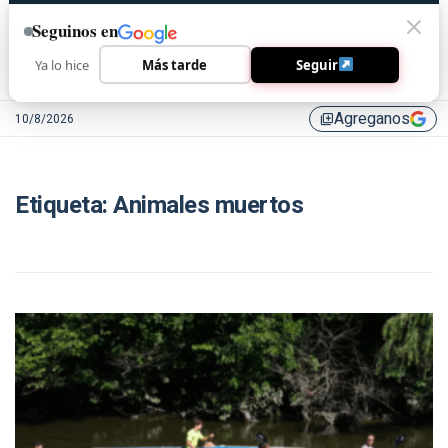
Seguinos en
Ya lo hice
Más tarde
Seguir
Agreganos
10/8/2026
library_add
Etiqueta:
Animales muertos