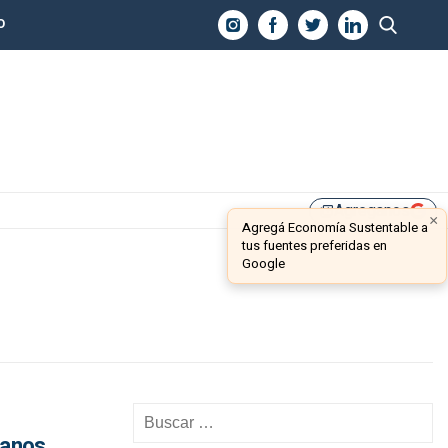
O
Agreganos
library_add
×
Agregá Economía Sustentable a
tus fuentes preferidas en
Google
canos