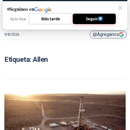
Seguinos en
Ya lo hice
Más tarde
Seguir
Agreganos
9/8/2026
library_add
Etiqueta:
Allen