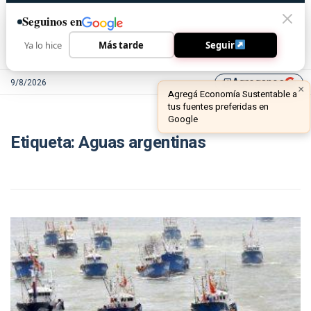
Seguinos en
Ya lo hice
Más tarde
Seguir
Agreganos
9/8/2026
library_add
×
Agregá Economía Sustentable a
tus fuentes preferidas en
Google
Etiqueta:
Aguas argentinas