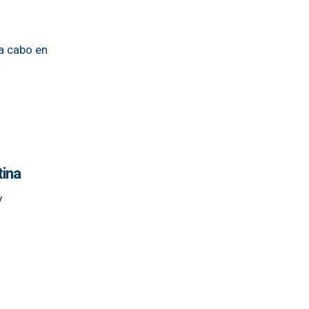
a cabo en
tina
y